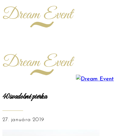
40svadobné pierka
27. januára 2019