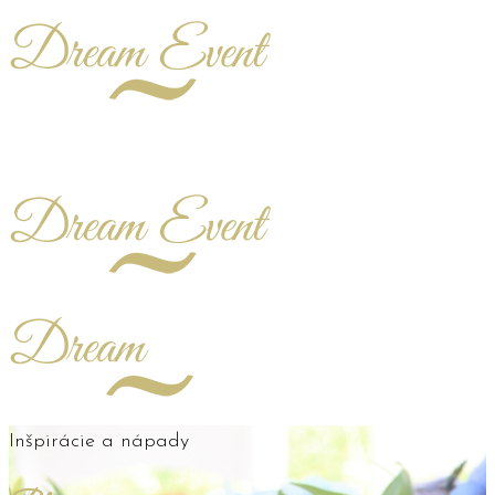
Inšpirácie a nápady